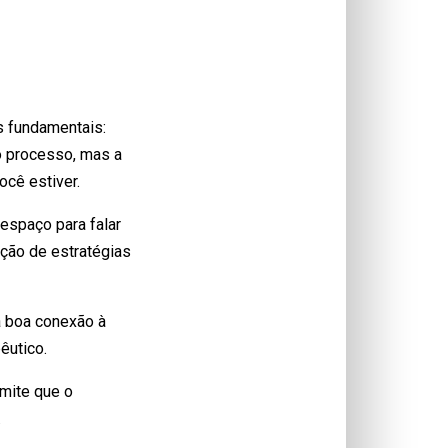
s fundamentais:
o processo, mas a
ocê estiver.
espaço para falar
ução de estratégias
a boa conexão à
êutico.
rmite que o
.